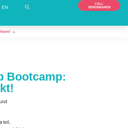
CALL
EN
VEREINBAREN
chern!
→
ip Bootcamp:
kt!
 und
p
teil,