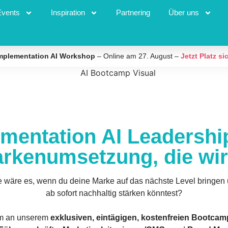
Events
Inspiration
Partnering
Über uns
mplementation AI Workshop
– Online am 27. August –
Jetzt Platz si
mentation AI Leadersh
rkenumsetzung, die wir
 wäre es, wenn du deine Marke auf das nächste Level bringen
ab sofort nachhaltig stärken könntest?
m an unserem
exklusiven, eintägigen, kostenfreien Bootcam