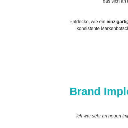
das sich an
Entdecke, wie ein
einzigart
konsistente Markenbotsch
Brand Impl
Ich war sehr an neuen Im