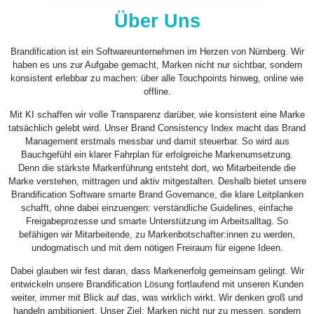
Über Uns
Brandification ist ein Softwareunternehmen im Herzen von Nürnberg. Wir
haben es uns zur Aufgabe gemacht, Marken nicht nur sichtbar, sondern
konsistent erlebbar zu machen: über alle Touchpoints hinweg, online wie
offline.
Mit KI schaffen wir volle Transparenz darüber, wie konsistent eine Marke
tatsächlich gelebt wird. Unser Brand Consistency Index macht das Brand
Management erstmals messbar und damit steuerbar. So wird aus
Bauchgefühl ein klarer Fahrplan für erfolgreiche Markenumsetzung.
Denn die stärkste Markenführung entsteht dort, wo Mitarbeitende die
Marke verstehen, mittragen und aktiv mitgestalten. Deshalb bietet unsere
Brandification Software smarte Brand Governance, die klare Leitplanken
schafft, ohne dabei einzuengen: verständliche Guidelines, einfache
Freigabeprozesse und smarte Unterstützung im Arbeitsalltag. So
befähigen wir Mitarbeitende, zu Markenbotschafter:innen zu werden,
undogmatisch und mit dem nötigen Freiraum für eigene Ideen.
Dabei glauben wir fest daran, dass Markenerfolg gemeinsam gelingt. Wir
entwickeln unsere Brandification Lösung fortlaufend mit unseren Kunden
weiter, immer mit Blick auf das, was wirklich wirkt. Wir denken groß und
handeln ambitioniert. Unser Ziel: Marken nicht nur zu messen, sondern