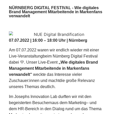
NÜRNBERG DIGITAL FESTIVAL - Wie digitales
Brand Management Mitarbeitende in Markenfans
verwandelt
07.07.2022 | 16:00 – 18:00 Uhr | Nürnberg
Am 07.07.2022 waren wir
endlich
wieder
mit eine
r
Live-
Veranstaltung
beim Nürnberg Digital Festival
dabei 💛.
Unser
Live-
Event
„Wie digitales Brand
Management Mitarbeitende in Markenfans
verwandelt“
weckte das Interesse vieler
Zuschauer:innen
und
macht
die große Relevanz
unseres Themas
deutlich.
Im Josephs Innovation Lab d
u
rften wir mit den
begeisterten Besucher
n
aus
dem
Marketing
–
und
dem
HR
-Bereich
in den Dialog rund um das Thema