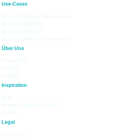
Use-Cases
Brand Touchpoint Management
Brand Enablement
Brand Governance
Brand Challenge & Onboarding
Über Uns
Unser Team
Karriere
Kontakt
Inspiration
Blog
Brand Touchpoint Galerie
Events
Legal
Impressum