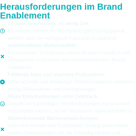
Herausforderungen im Brand
Enablement
Zu viele Touchpoints, zu wenig Zeit:
Es müssen zahlreiche Touchpoints gleichzeitig geprüft
werden, aber die verfügbare Kapazität ist begrenzt.
Uneinheitlicher Markenauftritt:
Die einzelnen Touchpoints wirken oft unterschiedlich und
entsprechen nicht immer den Markenrichtlinien / Brand
Guidelines.
Fehlende klare und objektive Prüfroutinen:
Ohne schnelle und eindeutige Prüfmechanismen entstehen
häufig Diskussionen und Verzögerungen.
Akute Entscheidungen unter Zeitdruck:
Gerade bei kurzfristigen Veröffentlichungen muss schnell
entschieden werden, ob ein Touchpoint markenkonform ist.
Wiederkehrende Markenabweichungen:
Über viele Kanäle und Touchpoints hinweg treten immer
wieder Abweichungen auf, die frühzeitig erkannt und