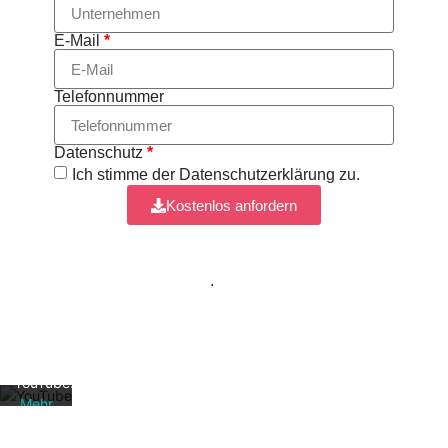
E-Mail
*
Telefonnummer
Datenschutz
*
Ich stimme der Datenschutzerklärung zu.
Mit
Kostenlos anfordern
dem
Laden
Weitere Informationen findest du in unserer
des
Videos
Datenschutzerklärung
.
akzeptieren
Sie die
Datenschutzerklärung
von
YouTube.
Mehr
erfahren