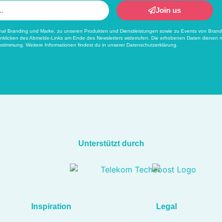
Join us
rnal Branding und Marke, zu unseren Produkten und Dienstleistungen sowie zu Events von Brandifi
nklicken des Abmelde-Links am Ende des Newsletters widerrufen. Die erhobenen Daten dienen n
stimmung. Weitere Informationen findest du in unserer
Datenschutzerklärung
.
Unterstützt durch
Inspiration
Legal