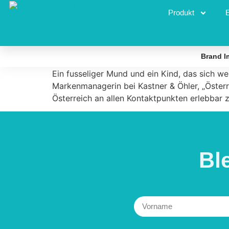
Schlagwort:
sandr
Produkt
Sandra Rosenfelder – Markenmanagerin bei K
Brand I
Ein fusseliger Mund und ein Kind, das sich we
Markenmanagerin bei Kastner & Öhler, „Österr
Österreich an allen Kontaktpunkten erlebbar 
Bl