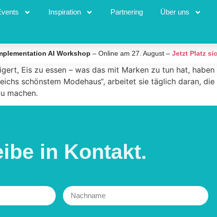
a rosenfelder
Events
Inspiration
Partnering
Über uns
astner & Öhler
mplementation AI Workshop
– Online am 27. August –
Jetzt Platz si
igert, Eis zu essen – was das mit Marken zu tun hat, haben
eichs schönstem Modehaus“, arbeitet sie täglich daran, di
zu machen.
eibe in
Kontakt.