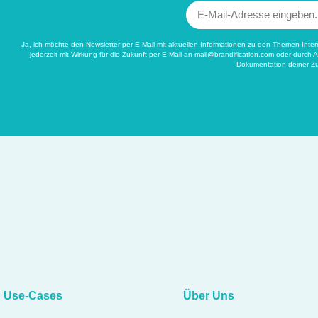
Ja, ich möchte den Newsletter per E-Mail mit aktuellen Informationen zu den Themen Inte
jederzeit mit Wirkung für die Zukunft per E-Mail an
mail@brandification.com
oder durch A
Dokumentation deiner Zu
Use-Cases
Über Uns