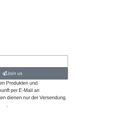
Join us
ren Produkten und
kunft per E-Mail an
ten dienen nur der Versendung
ung
.