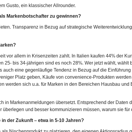
em Gusto, ein klassischer Allrounder.
r als Markenbotschafter zu gewinnen?
ten. Transparenz in Bezug auf strategische Weiterentwicklung
Marken?
it vor allem in Krisenzeiten zahlt. In Italien kaufen 44% der Ku
n 25- bis 34-jährigen sind es noch 28%. Wer jetzt wählt, wählt 
ns auch eine gegenläufige Tendenz in Bezug auf die Einführung
eniger Platz geben, Käufe von convenience-Produkten werden 
werden sich u.a. für Marken in den Bereichen Hausbau und Ei
 auch in Markenanmeldungen übersetzt. Entsprechend der Date
er überlegen und besser kommunizieren müssen, warum sie für d
n der Zukunft – etwa in 5-10 Jahren?
als Nischenprodukt zu platzieren, den eigenen Aktionsradius ge