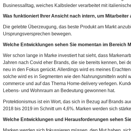
Businessalltag, weiches Kalbsleder verarbeitet mit italienisch
Was funktioniert Ihrer Ansicht nach intern, um Mitarbeite
Die gelebte Überzeugung, das beste Produkt am Markt anzubie
Ursprungsversprechen bewegen.
Welche Entwicklungen sehen Sie momentan im Bereich 
Wer schon lange in Marke investiert hat sieht, dass Markenarbe
Jahren nach Covid eher Brands, die sie bereits kennen, bei de
neu in den Fokus gerückt. Allerdings wird es meines Erachte
solche wird es in Segmenten wie den Nahrungsmitteln wohl w
commerce und auf das Thema Home-delivery verlegen. Kunden 
Lebens- und Wohnraum an Bedeutung gewonnen hat.
Protektionismus ist ein Wort, das sich in Bezug auf Brands
2018 bis 2019 im Schnitt um 4,6%. Marken werden sich stärk
Welche Entwicklungen und Herausforderungen sehen Sie i
Marken werden sich fokussieren müssen, den Mut haben, sich 