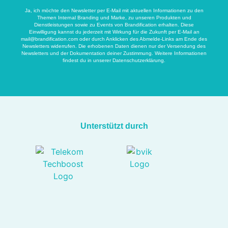
Ja, ich möchte den Newsletter per E-Mail mit aktuellen Informationen zu den
Themen Internal Branding und Marke, zu unseren Produkten und
Dienstleistungen sowie zu Events von Brandification erhalten. Diese
Einwilligung kannst du jederzeit mit Wirkung für die Zukunft per E-Mail an
mail@brandification.com
oder durch Anklicken des Abmelde-Links am Ende des
Newsletters widerrufen. Die erhobenen Daten dienen nur der Versendung des
Newsletters und der Dokumentation deiner Zustimmung. Weitere Informationen
findest du in unserer
Datenschutzerklärung
.
Unterstützt durch